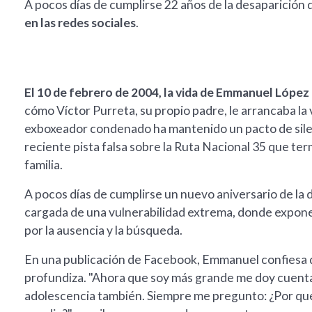
A pocos días de cumplirse 22 años de la desaparición
en las redes sociales
.
El 10 de febrero de 2004, la vida de Emmanuel López
cómo Víctor Purreta, su propio padre, le arrancaba la
exboxeador condenado ha mantenido un pacto de silen
reciente pista falsa sobre la Ruta Nacional 35 que term
familia.
A pocos días de cumplirse un nuevo aniversario de la 
cargada de una vulnerabilidad extrema, donde expone
por la ausencia y la búsqueda.
En una publicación de Facebook, Emmanuel confiesa que 
profundiza. "Ahora que soy más grande me doy cuenta de
adolescencia también. Siempre me pregunto: ¿Por qué