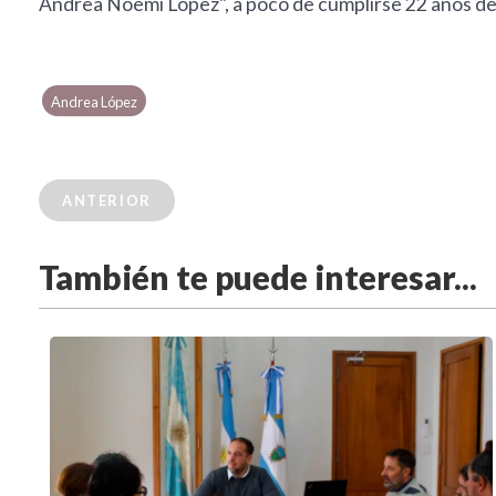
Andrea Noemí López", a poco de cumplirse 22 años de
Andrea López
ANTERIOR
También te puede interesar...