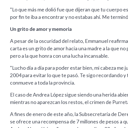
"Lo que más me dolió fue que dijeran que tu cuerpo es
por fin te iba a encontrar y no estabas ahí. Me terminó
Un grito de amor y memoria
A pesar de la oscuridad del relato, Emmanuel reafirma
carta es un grito de amor hacia una madre a la que no 
pero a la que honra con una lucha incansable.
"Lucho día a día para poder estar bien, mi cabeza me j
2004 para evitar lo que te pasó. Te sigo recordando y 
conmueve a toda la provincia.
El caso de Andrea López sigue siendo una herida abie
mientras no aparezcan los restos, el crimen de Purreta
A fines de enero de este año, la Subsecretaría de 
se ofrece una recompensa de 7 millones de pesos a qu