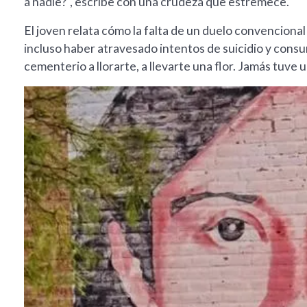
a nadie?", escribe con una crudeza que estremece.
El joven relata cómo la falta de un duelo convenciona
incluso haber atravesado intentos de suicidio y consumo
cementerio a llorarte, a llevarte una flor. Jamás tuve 