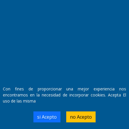
Fundado por el
Doctor Antonio Nemesio
Primera edición: Domingo 3 de Mayo de 1992
Miembro de ADIRA,ADEPA y CPPAL
Propietario: El Diario SRL
Director Periodístico:
Con fines de proporcionar una mejor experiencia nos
Walter René Goñi
encontramos en la necesidad de incorporar cookies. Acepta El
uso de las misma
Domicilio Legal: José Ingenieros 855,
si Acepto
no Acepto
Santa Rosa, La Pampa.
Número de Registro DNDA:
RL-2019-55551274-APN-DNDA#MJ