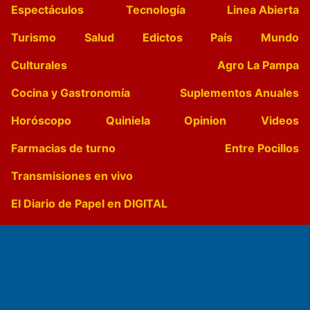
Espectáculos
Tecnología
Linea Abierta
Turismo
Salud
Edictos
País
Mundo
Culturales
Agro La Pampa
Cocina y Gastronomía
Suplementos Anuales
Horóscopo
Quiniela
Opinion
Videos
Farmacias de turno
Entre Pocillos
Transmisiones en vivo
El Diario de Papel en DIGITAL