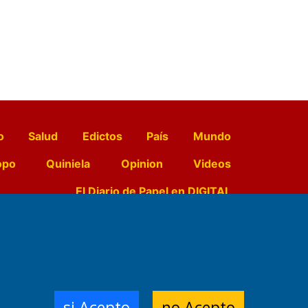
o
Salud
Edictos
País
Mundo
opo
Quiniela
Opinion
Videos
El Diario de Papel en DIGITAL
e Contenidos:
Nemesio
ración,
si Acepto
no Acepto