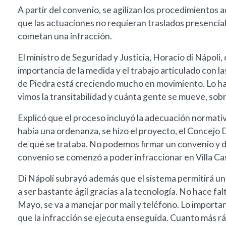
A partir del convenio, se agilizan los procedimientos 
que las actuaciones no requieran traslados presencial
cometan una infracción.
El ministro de Seguridad y Justicia, Horacio di Nápoli,
importancia de la medida y el trabajo articulado con 
de Piedra está creciendo mucho en movimiento. Lo ha
vimos la transitabilidad y cuánta gente se mueve, sob
Explicó que el proceso incluyó la adecuación normativa
había una ordenanza, se hizo el proyecto, el Concejo 
de qué se trataba. No podemos firmar un convenio y d
convenio se comenzó a poder infraccionar en Villa Cas
Di Nápoli subrayó además que el sistema permitirá un
a ser bastante ágil gracias a la tecnología. No hace fa
Mayo, se va a manejar por mail y teléfono. Lo importan
que la infracción se ejecuta enseguida. Cuanto más rá