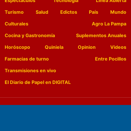
Espectáculos
Tecnología
Linea Abierta
Turismo
Salud
Edictos
País
Mundo
Culturales
Agro La Pampa
Cocina y Gastronomía
Suplementos Anuales
Horóscopo
Quiniela
Opinion
Videos
Farmacias de turno
Entre Pocillos
Transmisiones en vivo
El Diario de Papel en DIGITAL