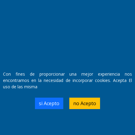
Fundado por el
Doctor Antonio Nemesio
Primera edición: Domingo 3 de Mayo de 1992
Miembro de ADIRA,ADEPA y CPPAL
Propietario: El Diario SRL
Director Periodístico:
Walter René Goñi
Con fines de proporcionar una mejor experiencia nos
encontramos en la necesidad de incorporar cookies. Acepta El
uso de las misma
Domicilio Legal: José Ingenieros 855,
Santa Rosa, La Pampa.
Número de Registro DNDA:
si Acepto
no Acepto
RL-2019-55551274-APN-DNDA#MJ
Edición #
9417
Fecha de Edición:
6/08/2026
Fecha de Inicio: 19/10/2000