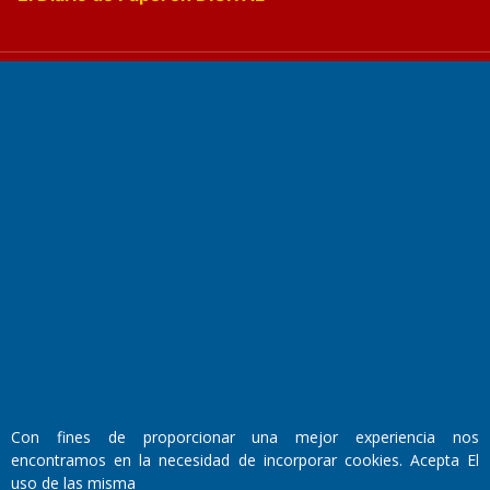
Fundado por el
Doctor Antonio Nemesio
Primera edición: Domingo 3 de Mayo de 1992
Miembro de ADIRA,ADEPA y CPPAL
Propietario: El Diario SRL
Director Periodístico:
Walter René Goñi
Con fines de proporcionar una mejor experiencia nos
encontramos en la necesidad de incorporar cookies. Acepta El
uso de las misma