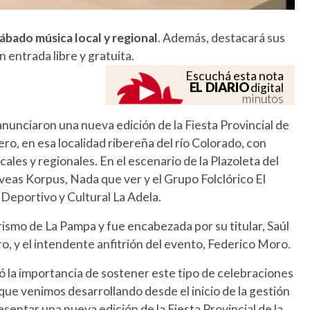
sábado música local y regional
. Además, destacará sus
 entrada libre y gratuita.
Escuchá esta nota
EL DIARIO
digital
minutos
anunciaron una nueva edición de la Fiesta Provincial de
ero, en esa localidad ribereña del río Colorado, con
ocales y regionales. En el escenario de la Plazoleta del
as Korpus, Nada que ver y el Grupo Folclórico El
b Deportivo y Cultural La Adela.
rismo de La Pampa y fue encabezada por su titular, Saúl
o, y el intendente anfitrión del evento, Federico Moro.
 la importancia de sostener este tipo de celebraciones
que venimos desarrollando desde el inicio de la gestión
sentar una nueva edición de la Fiesta Provincial de la