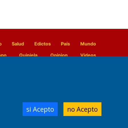
o
Salud
Edictos
País
Mundo
opo
Quiniela
Opinion
Videos
El Diario de Papel en DIGITAL
e Contenidos:
Nemesio
si Acepto
no Acepto
ración,
 Planta Impresora:
,
a, Argentina.