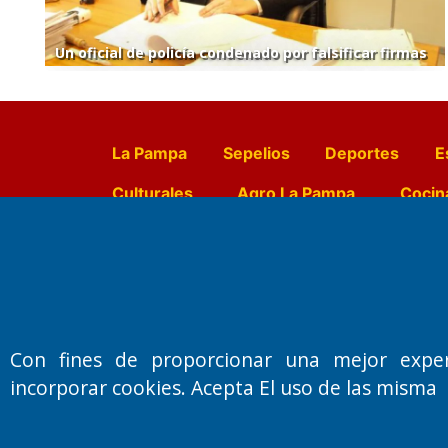
Un oficial de policía condenado por falsificar firmas
La Pampa
Sepelios
Deportes
E
Culturales
Agro La Pampa
Cocin
Farmacias de turno
Entr
Fundado por el
Doctor Antonio 
Con fines de proporcionar una mejor expe
Primera edición: Domingo 3 de May
incorporar cookies. Acepta El uso de las misma
Miembro de ADIRA,ADEPA y CPPAL
Propietario: El Diario SRL
Director Periodístico:
Walter René Goñi