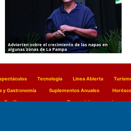
Advierten sobre el crecimiento de las napas en
algunas zonas de La Pampa
spectáculos
Tecnología
Linea Abierta
Turism
a y Gastronomía
Suplementos Anuales
Horósc
e Pocillos
Transmisiones en vivo