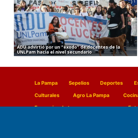
ADU advirtió por un "éxodo" de docentes de la
UNLPam hacia el nivel secundario
La Pampa
Sepelios
Deportes
E
Culturales
Agro La Pampa
Cocin
Farmacias de turno
Entr