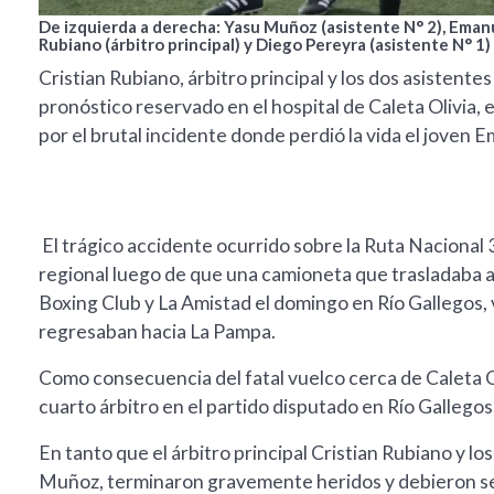
De izquierda a derecha: Yasu Muñoz (asistente N° 2), Emanue
Rubiano (árbitro principal) y Diego Pereyra (asistente N° 1)
Cristian Rubiano, árbitro principal y los dos asiste
pronóstico reservado en el hospital de Caleta Olivia, 
por el brutal incidente donde perdió la vida el joven
El trágico accidente ocurrido sobre la Ruta Nacional 3
regional luego de que una camioneta que trasladaba a l
Boxing Club y La Amistad el domingo en Río Gallegos,
regresaban hacia La Pampa.
Como consecuencia del fatal vuelco cerca de Caleta O
cuarto árbitro en el partido disputado en Río Gallegos,
En tanto que el árbitro principal Cristian Rubiano y l
Muñoz, terminaron gravemente heridos y debieron ser