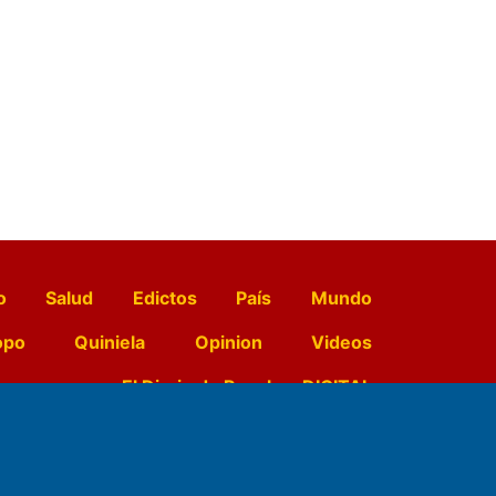
o
Salud
Edictos
País
Mundo
opo
Quiniela
Opinion
Videos
El Diario de Papel en DIGITAL