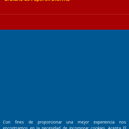
Fundado por el
Doctor Antonio Nemesio
Primera edición: Domingo 3 de Mayo de 1992
Miembro de ADIRA,ADEPA y CPPAL
Propietario: El Diario SRL
Director Periodístico:
Walter René Goñi
Con fines de proporcionar una mejor experiencia nos
encontramos en la necesidad de incorporar cookies. Acepta El