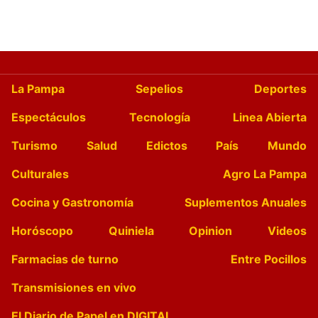
La Pampa
Sepelios
Deportes
Espectáculos
Tecnología
Linea Abierta
Turismo
Salud
Edictos
País
Mundo
Culturales
Agro La Pampa
Cocina y Gastronomía
Suplementos Anuales
Horóscopo
Quiniela
Opinion
Videos
Farmacias de turno
Entre Pocillos
Transmisiones en vivo
El Diario de Papel en DIGITAL