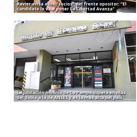
Ravier avisa a los "socios" del frente opositor: "El
candidato lo va a poner La Libertad Avanza"
La jubilación mínima de La Pampa supera en más
del doble a la de ANSES y es la más alta del país