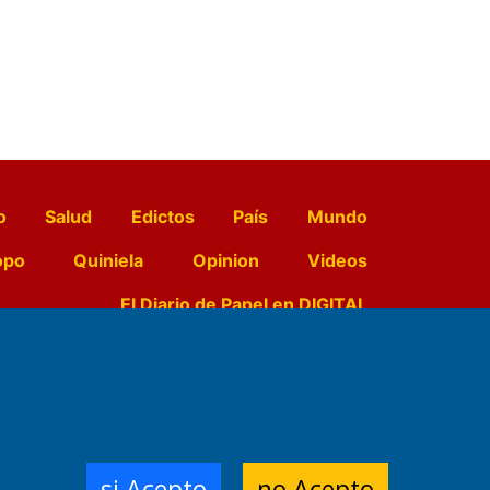
o
Salud
Edictos
País
Mundo
opo
Quiniela
Opinion
Videos
El Diario de Papel en DIGITAL
e Contenidos:
Nemesio
ración,
si Acepto
no Acepto