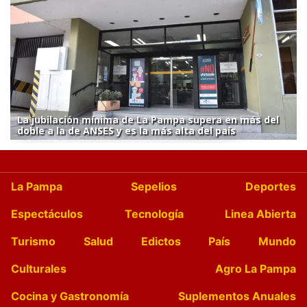
La jubilación mínima de La Pampa supera en más del
doble a la de ANSES y es la más alta del país
La Pampa
Sepelios
Deportes
Espectáculos
Tecnología
Linea Abierta
Turismo
Salud
Edictos
País
Mundo
Culturales
Agro La Pampa
Cocina y Gastronomía
Suplementos Anuales