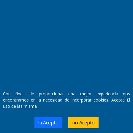
Fundado por el
Doctor Antonio Nemesio
Primera edición: Domingo 3 de Mayo de 1992
Miembro de ADIRA,ADEPA y CPPAL
Propietario: El Diario SRL
Director Periodístico:
Con fines de proporcionar una mejor experiencia nos
Walter René Goñi
encontramos en la necesidad de incorporar cookies. Acepta El
uso de las misma
Domicilio Legal: José Ingenieros 855,
si Acepto
no Acepto
Santa Rosa, La Pampa.
Número de Registro DNDA: