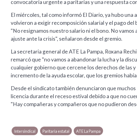
convocatoria urgente a paritarias y una respuesta con
El miércoles, tal como informó El Diario, ya hubo una 
volvieron a exigir recomposición salarial y el pago de
"No resignamos nuestro salario ni el bono. No vamos a 
ajuste ante la crisis", señalaron desde el gremio.
La secretaria general de ATE La Pampa, Roxana Rechimon
remarcó que "no vamos a abandonar la lucha y la discu
cualquier gobierno que cercene los derechos de las y l
incremento de la ayuda escolar, que los gremios había
Desde el sindicato también denunciaron que muchos
licencia durante el receso estival debido a que no cu
"Hay compañeras y compañeros que no pudieron descan
Intersindical
Paritaria estatal
ATE La Pampa