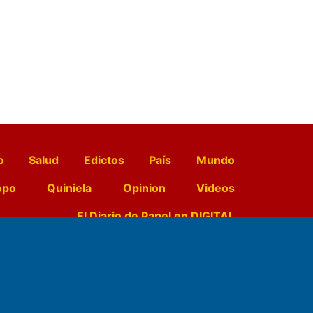
o
Salud
Edictos
País
Mundo
opo
Quiniela
Opinion
Videos
El Diario de Papel en DIGITAL
e Contenidos:
Nemesio