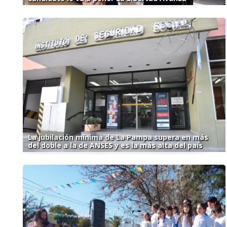
La jubilación mínima de La Pampa supera en más
del doble a la de ANSES y es la más alta del país