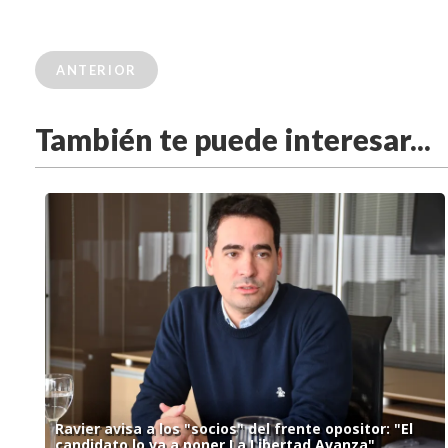
ANTERIOR
También te puede interesar...
Ravier avisa a los "socios" del frente opositor: "El
candidato lo va a poner La Libertad Avanza"