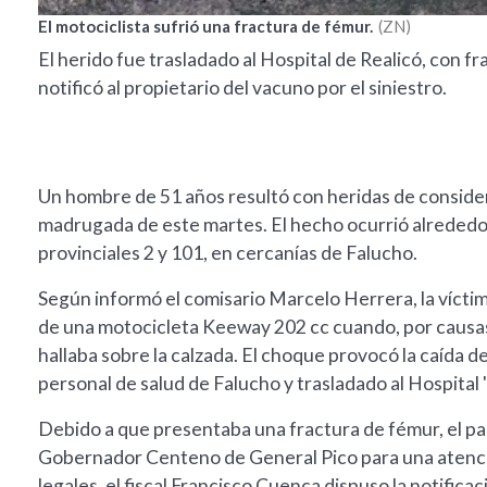
El motociclista sufrió una fractura de fémur.
ZN
El herido fue trasladado al Hospital de Realicó, con fra
notificó al propietario del vacuno por el siniestro.
Un hombre de 51 años resultó con heridas de consider
madrugada de este martes. El hecho ocurrió alrededor 
provinciales 2 y 101, en cercanías de Falucho.
Según informó el comisario Marcelo Herrera, la vícti
de una motocicleta Keeway 202 cc cuando, por causas 
hallaba sobre la calzada. El choque provocó la caída d
personal de salud de Falucho y trasladado al Hospital "
Debido a que presentaba una fractura de fémur, el pa
Gobernador Centeno de General Pico para una atenci
legales, el fiscal Francisco Cuenca dispuso la notificac