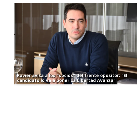
Ravier avisa a los "socios" del frente opositor: "El
candidato lo va a poner La Libertad Avanza"