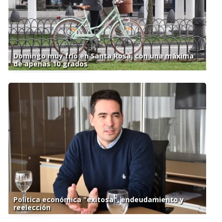
Domingo muy frío en Santa Rosa, con una máxima
de apenas 10 grados
Política económica "exitosa", endeudamiento y
reelección