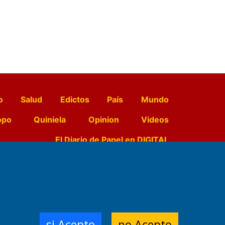
o
Salud
Edictos
País
Mundo
opo
Quiniela
Opinion
Videos
El Diario de Papel en DIGITAL
e Contenidos:
Nemesio
ración,
si Acepto
no Acepto