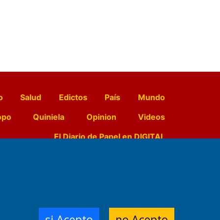
o
Salud
Edictos
País
Mundo
opo
Quiniela
Opinion
Videos
El Diario de Papel en DIGITAL
e Contenidos:
Nemesio
ración,
si Acepto
no Acepto