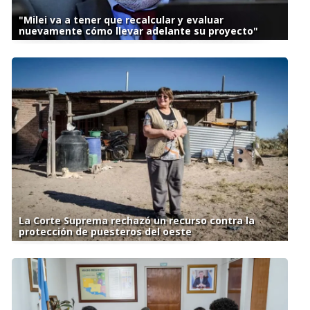
"Milei va a tener que recalcular y evaluar
nuevamente cómo llevar adelante su proyecto"
La Corte Suprema rechazó un recurso contra la
protección de puesteros del oeste