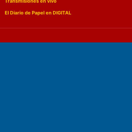
Transmisiones en vivo
El Diario de Papel en DIGITAL
Fundado por el
Doctor Antonio Nemesio
Primera edición: Domingo 3 de Mayo de 1992
Miembro de ADIRA,ADEPA y CPPAL
Propietario: El Diario SRL
Director Periodístico:
Walter René Goñi