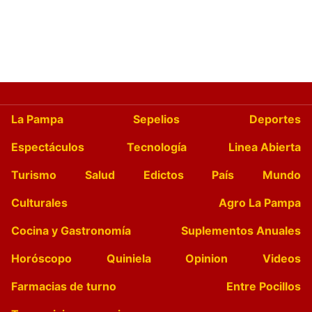
La Pampa
Sepelios
Deportes
Espectáculos
Tecnología
Linea Abierta
Turismo
Salud
Edictos
País
Mundo
Culturales
Agro La Pampa
Cocina y Gastronomía
Suplementos Anuales
Horóscopo
Quiniela
Opinion
Videos
Farmacias de turno
Entre Pocillos