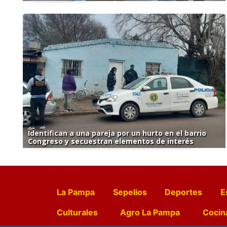
Identifican a una pareja por un hurto en el barrio
Congreso y secuestran elementos de interés
La Pampa
Sepelios
Deportes
E
Culturales
Agro La Pampa
Cocin