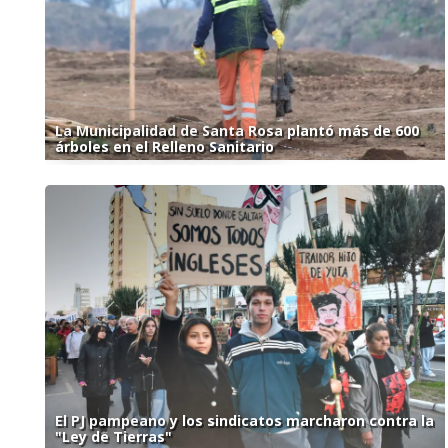
La Municipalidad de Santa Rosa plantó más de 600
árboles en el Relleno Sanitario
El PJ pampeano y los sindicatos marcharon contra la
"Ley de Tierras"