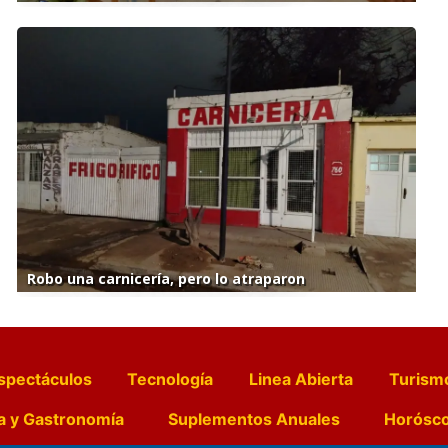
Robo una carnicería, pero lo atraparon
spectáculos
Tecnología
Linea Abierta
Turism
a y Gastronomía
Suplementos Anuales
Horósc