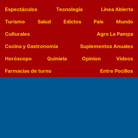
Espectáculos
Tecnología
Linea Abierta
Turismo
Salud
Edictos
País
Mundo
Culturales
Agro La Pampa
Cocina y Gastronomía
Suplementos Anuales
Horóscopo
Quiniela
Opinion
Videos
Farmacias de turno
Entre Pocillos
Transmisiones en vivo
El Diario de Papel en DIGITAL