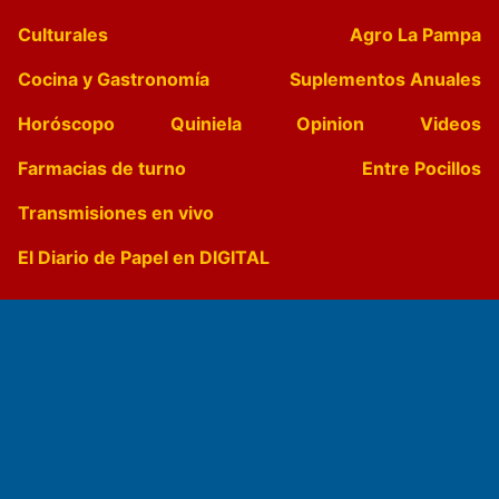
Culturales
Agro La Pampa
Cocina y Gastronomía
Suplementos Anuales
Horóscopo
Quiniela
Opinion
Videos
Farmacias de turno
Entre Pocillos
Transmisiones en vivo
El Diario de Papel en DIGITAL