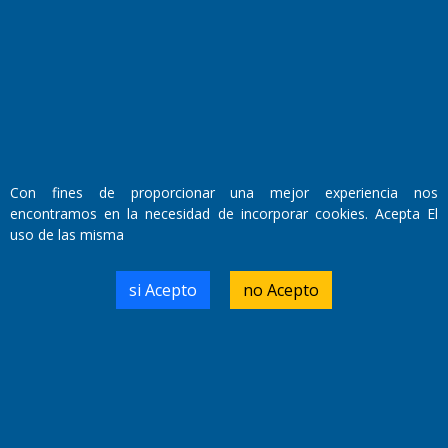
Fundado por el
Doctor Antonio Nemesio
Primera edición: Domingo 3 de Mayo de 1992
Miembro de ADIRA,ADEPA y CPPAL
Propietario: El Diario SRL
Director Periodístico:
Walter René Goñi
Con fines de proporcionar una mejor experiencia nos
encontramos en la necesidad de incorporar cookies. Acepta El
uso de las misma
Domicilio Legal: José Ingenieros 855,
Santa Rosa, La Pampa.
Número de Registro DNDA:
si Acepto
no Acepto
RL-2019-55551274-APN-DNDA#MJ
Edición #
9418
Fecha de Edición:
7/08/2026
Fecha de Inicio: 19/10/2000
Director General de Contenidos:
Dr. Jorge Ricardo Nemesio