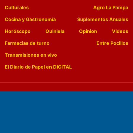
Culturales
Agro La Pampa
Cocina y Gastronomía
Suplementos Anuales
Horóscopo
Quiniela
Opinion
Videos
Farmacias de turno
Entre Pocillos
Transmisiones en vivo
El Diario de Papel en DIGITAL