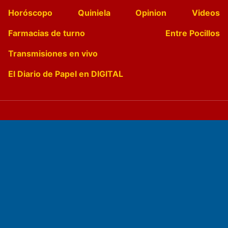
Horóscopo
Quiniela
Opinion
Videos
Farmacias de turno
Entre Pocillos
Transmisiones en vivo
El Diario de Papel en DIGITAL
Fundado por el
Doctor Antonio Nemesio