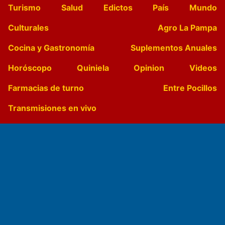
Turismo
Salud
Edictos
País
Mundo
Culturales
Agro La Pampa
Cocina y Gastronomía
Suplementos Anuales
Horóscopo
Quiniela
Opinion
Videos
Farmacias de turno
Entre Pocillos
Transmisiones en vivo
El Diario de Papel en DIGITAL