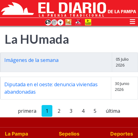
La HUmada
05 Julio
Imágenes de la semana
2026
30 Junio
Diputada en el oeste: denuncia viviendas
2026
abandonadas
primera
1
2
3
4
5
última
La Pampa
Sepelios
Deportes