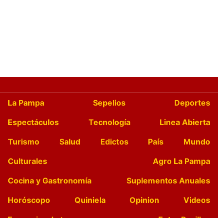
La Pampa
Sepelios
Deportes
Espectáculos
Tecnología
Linea Abierta
Turismo
Salud
Edictos
País
Mundo
Culturales
Agro La Pampa
Cocina y Gastronomía
Suplementos Anuales
Horóscopo
Quiniela
Opinion
Videos