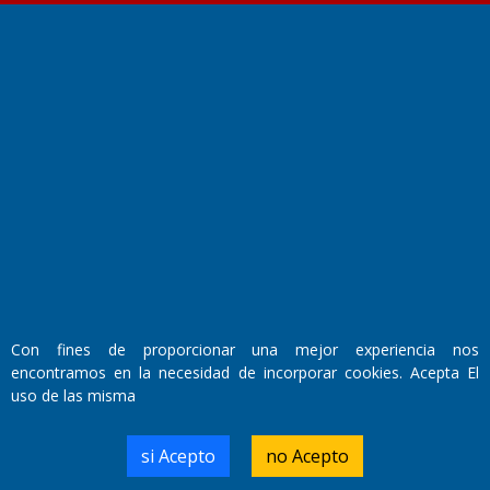
Fundado por el
Doctor Antonio Nemesio
Primera edición: Domingo 3 de Mayo de 1992
Miembro de ADIRA,ADEPA y CPPAL
Propietario: El Diario SRL
Director Periodístico:
Walter René Goñi
Con fines de proporcionar una mejor experiencia nos
encontramos en la necesidad de incorporar cookies. Acepta El
Domicilio Legal: José Ingenieros 855,
uso de las misma
Santa Rosa, La Pampa.
Número de Registro DNDA:
RL-2019-55551274-APN-DNDA#MJ
si Acepto
no Acepto
Edición #
9420
Fecha de Edición:
9/08/2026