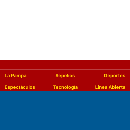
La Pampa
Sepelios
Deportes
Espectáculos
Tecnología
Linea Abierta
Turismo
Salud
Edictos
País
Mundo
Culturales
Agro La Pampa
Cocina y Gastronomía
Suplementos Anuales