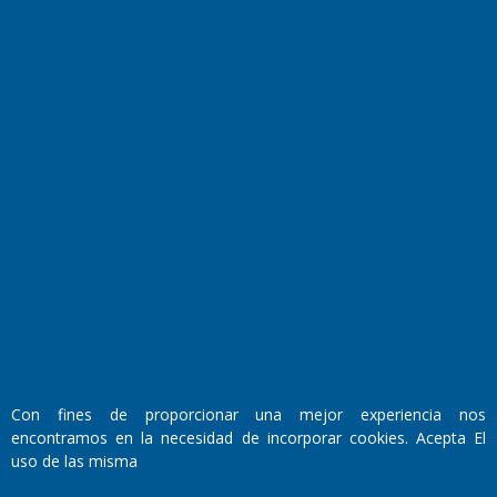
Horóscopo
Quiniela
Opinion
Videos
Farmacias de turno
Entre Pocillos
Transmisiones en vivo
El Diario de Papel en DIGITAL
Con fines de proporcionar una mejor experiencia nos
encontramos en la necesidad de incorporar cookies. Acepta El
uso de las misma
Fundado por el
Doctor Antonio Nemesio