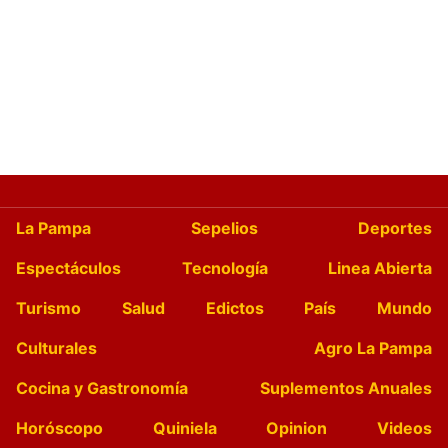
La Pampa
Sepelios
Deportes
Espectáculos
Tecnología
Linea Abierta
Turismo
Salud
Edictos
País
Mundo
Culturales
Agro La Pampa
Cocina y Gastronomía
Suplementos Anuales
Horóscopo
Quiniela
Opinion
Videos