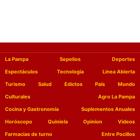
La Pampa
Sepelios
Deportes
Espectáculos
Tecnología
Linea Abierta
Turismo
Salud
Edictos
País
Mundo
Culturales
Agro La Pampa
Cocina y Gastronomía
Suplementos Anuales
Horóscopo
Quiniela
Opinion
Videos
Farmacias de turno
Entre Pocillos