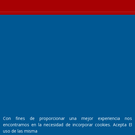
Fundado por el
Doctor Antonio Nemesio
Primera edición: Domingo 3 de Mayo de 1992
Miembro de ADIRA,ADEPA y CPPAL
Propietario: El Diario SRL
Director Periodístico:
Walter René Goñi
Con fines de proporcionar una mejor experiencia nos
encontramos en la necesidad de incorporar cookies. Acepta El
uso de las misma