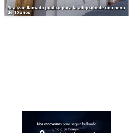
Realizan llamado público para la adopción de una nena
de 10 años