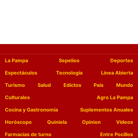
La Pampa
Sepelios
Deportes
Espectáculos
Tecnología
Linea Abierta
Turismo
Salud
Edictos
País
Mundo
Culturales
Agro La Pampa
Cocina y Gastronomía
Suplementos Anuales
Horóscopo
Quiniela
Opinion
Videos
Farmacias de turno
Entre Pocillos