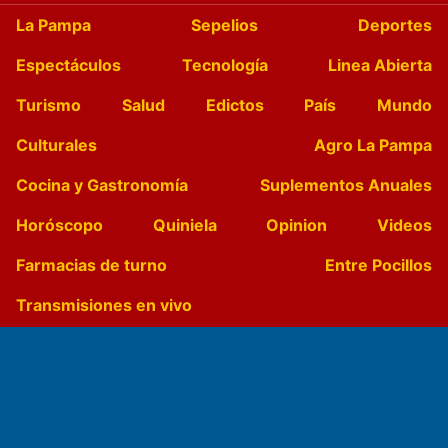
La Pampa
Sepelios
Deportes
Espectáculos
Tecnología
Linea Abierta
Turismo
Salud
Edictos
País
Mundo
Culturales
Agro La Pampa
Cocina y Gastronomía
Suplementos Anuales
Horóscopo
Quiniela
Opinion
Videos
Farmacias de turno
Entre Pocillos
Transmisiones en vivo
El Diario de Papel en DIGITAL