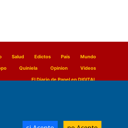
o
Salud
Edictos
País
Mundo
opo
Quiniela
Opinion
Videos
El Diario de Papel en DIGITAL
e Contenidos:
Nemesio
ración,
si Acepto
no Acepto