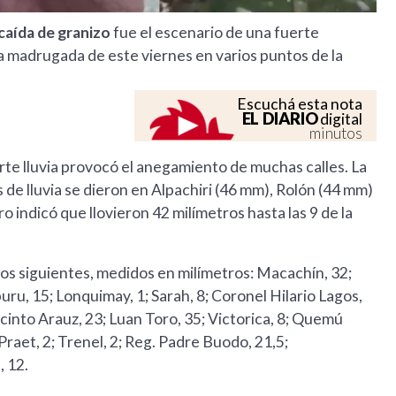
 caída de granizo
fue el escenario de una fuerte
la madrugada de este viernes en varios puntos de la
Escuchá esta nota
EL DIARIO
digital
minutos
uerte lluvia provocó el anegamiento de muchas calles. La
 de lluvia se dieron en Alpachiri (46 mm), Rolón (44 mm)
tro indicó que llovieron 42 milímetros hasta las 9 de la
los siguientes, medidos en milímetros: Macachín, 32;
iburu, 15; Lonquimay, 1; Sarah, 8; Coronel Hilario Lagos,
acinto Arauz, 23; Luan Toro, 35; Victorica, 8; Quemú
Praet, 2; Trenel, 2; Reg. Padre Buodo, 21,5;
, 12.