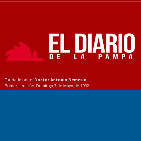
Fundado por el
Doctor Antonio Nemesio
Primera edición: Domingo 3 de Mayo de 1992
Miembro de ADIRA,ADEPA y CPPAL
Propietario: El Diario SRL
Director Periodístico:
Walter René Goñi
Domicilio Legal: José Ingenieros 855,
Santa Rosa, La Pampa.