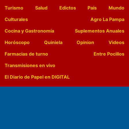
Turismo
Salud
Edictos
País
Mundo
Culturales
Agro La Pampa
Cocina y Gastronomía
Suplementos Anuales
Horóscopo
Quiniela
Opinion
Videos
Farmacias de turno
Entre Pocillos
Transmisiones en vivo
El Diario de Papel en DIGITAL