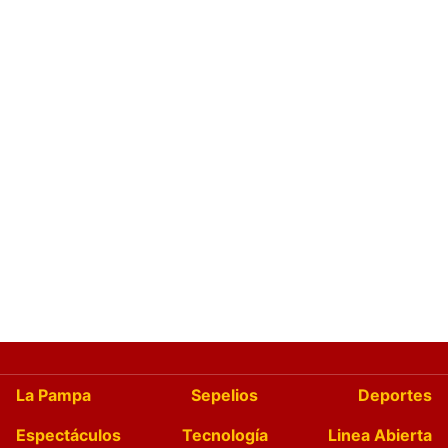
La Pampa
Sepelios
Deportes
Espectáculos
Tecnología
Linea Abierta