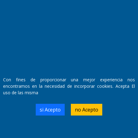
Fundado por el
Doctor Antonio Nemesio
Primera edición: Domingo 3 de Mayo de 1992
Miembro de ADIRA,ADEPA y CPPAL
Propietario: El Diario SRL
Director Periodístico:
Walter René Goñi
Con fines de proporcionar una mejor experiencia nos
encontramos en la necesidad de incorporar cookies. Acepta El
uso de las misma
Domicilio Legal: José Ingenieros 855,
Santa Rosa, La Pampa.
Número de Registro DNDA:
si Acepto
no Acepto
RL-2019-55551274-APN-DNDA#MJ
Edición #
9420
Fecha de Edición:
9/08/2026
Fecha de Inicio: 19/10/2000