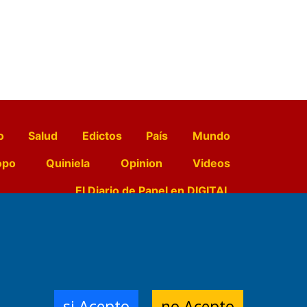
o
Salud
Edictos
País
Mundo
opo
Quiniela
Opinion
Videos
El Diario de Papel en DIGITAL
e Contenidos:
Nemesio
ración,
si Acepto
no Acepto