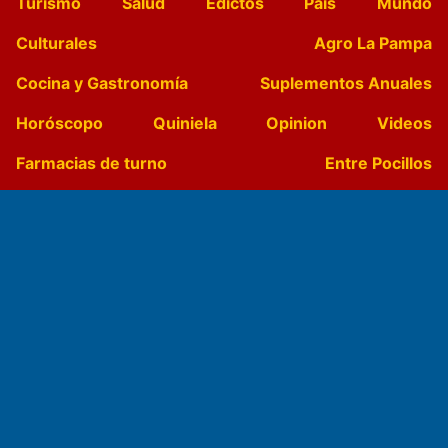
Turismo
Salud
Edictos
País
Mundo
Culturales
Agro La Pampa
Cocina y Gastronomía
Suplementos Anuales
Horóscopo
Quiniela
Opinion
Videos
Farmacias de turno
Entre Pocillos
Transmisiones en vivo
El Diario de Papel en DIGITAL