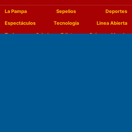
La Pampa
Sepelios
Deportes
Espectáculos
Tecnología
Linea Abierta
Turismo
Salud
Edictos
País
Mundo
Culturales
Agro La Pampa
Cocina y Gastronomía
Suplementos Anuales
Horóscopo
Quiniela
Opinion
Videos
Farmacias de turno
Entre Pocillos
Transmisiones en vivo
El Diario de Papel en DIGITAL