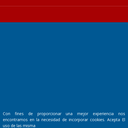
Fundado por el
Doctor Antonio Nemesio
Primera edición: Domingo 3 de Mayo de 1992
Miembro de ADIRA,ADEPA y CPPAL
Propietario: El Diario SRL
Director Periodístico:
Walter René Goñi
Con fines de proporcionar una mejor experiencia nos
encontramos en la necesidad de incorporar cookies. Acepta El
Domicilio Legal: José Ingenieros 855,
uso de las misma