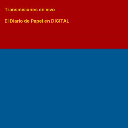
Transmisiones en vivo
El Diario de Papel en DIGITAL
Fundado por el
Doctor Antonio Nemesio
Primera edición: Domingo 3 de Mayo de 1992
Miembro de ADIRA,ADEPA y CPPAL
Propietario: El Diario SRL