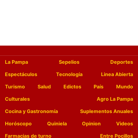
La Pampa
Sepelios
Deportes
Espectáculos
Tecnología
Linea Abierta
Turismo
Salud
Edictos
País
Mundo
Culturales
Agro La Pampa
Cocina y Gastronomía
Suplementos Anuales
Horóscopo
Quiniela
Opinion
Videos
Farmacias de turno
Entre Pocillos