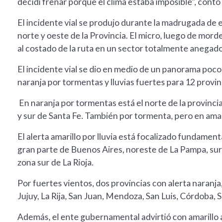
decidí frenar porque el clima estaba imposible", contó 
El incidente vial se produjo durante la madrugada de 
norte y oeste de la Provincia. El micro, luego de mor
al costado de la ruta en un sector totalmente anega
El incidente vial se dio en medio de un panorama poco 
naranja por tormentas y lluvias fuertes para 12 provi
En naranja por tormentas está el norte de la provincia
y sur de Santa Fe. También por tormenta, pero en amar
El alerta amarillo por lluvia está focalizado fundament
gran parte de Buenos Aires, noreste de La Pampa, sur
zona sur de La Rioja.
Por fuertes vientos, dos provincias con alerta naranja,
Jujuy, La Rija, San Juan, Mendoza, San Luis, Córdoba, 
Además, el ente gubernamental advirtió con amarillo