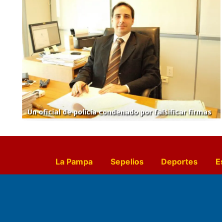
Un oficial de policía condenado por falsificar firmas
La Pampa
Sepelios
Deportes
E
Culturales
Agro La Pampa
Cocin
Farmacias de turno
Entr