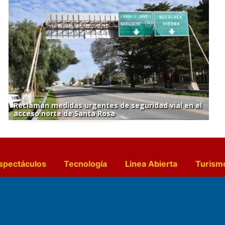
Reclaman medidas urgentes de seguridad vial en el
acceso norte de Santa Rosa
spectáculos
Tecnología
Linea Abierta
Turism
a y Gastronomía
Suplementos Anuales
Horósc
e Pocillos
Transmisiones en vivo