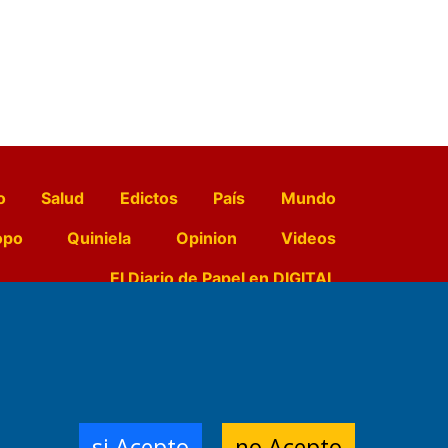
o
Salud
Edictos
País
Mundo
opo
Quiniela
Opinion
Videos
El Diario de Papel en DIGITAL
e Contenidos:
Nemesio
ración,
si Acepto
no Acepto