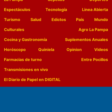
Espectáculos
Tecnología
Linea Abierta
Turismo
Salud
Edictos
País
Mundo
Culturales
Agro La Pampa
Cocina y Gastronomía
Suplementos Anuales
Horóscopo
Quiniela
Opinion
Videos
Farmacias de turno
Entre Pocillos
Transmisiones en vivo
El Diario de Papel en DIGITAL