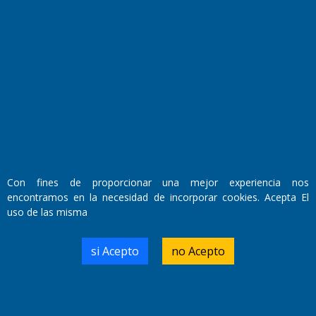
Fundado por el
Doctor Antonio Nemesio
Primera edición: Domingo 3 de Mayo de 1992
Miembro de ADIRA,ADEPA y CPPAL
Propietario: El Diario SRL
Director Periodístico:
Con fines de proporcionar una mejor experiencia nos
Walter René Goñi
encontramos en la necesidad de incorporar cookies. Acepta El
uso de las misma
Domicilio Legal: José Ingenieros 855,
si Acepto
no Acepto
Santa Rosa, La Pampa.
Número de Registro DNDA:
RL-2019-55551274-APN-DNDA#MJ
Edición #
9420
Fecha de Edición:
9/08/2026