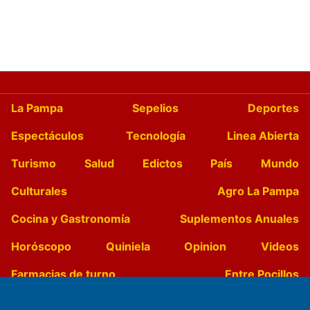
La Pampa
Sepelios
Deportes
Espectáculos
Tecnología
Linea Abierta
Turismo
Salud
Edictos
País
Mundo
Culturales
Agro La Pampa
Cocina y Gastronomía
Suplementos Anuales
Horóscopo
Quiniela
Opinion
Videos
Farmacias de turno
Entre Pocillos
Transmisiones en vivo