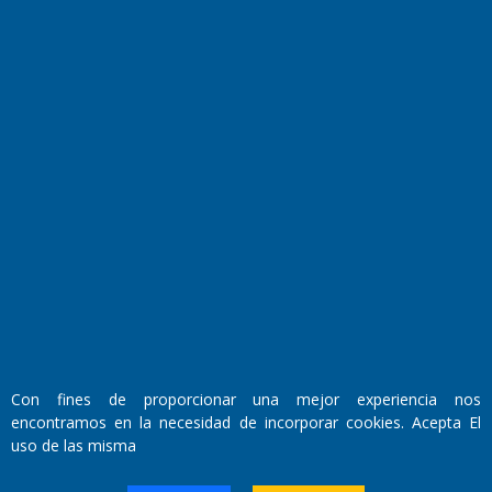
El Diario de Papel en DIGITAL
Fundado por el
Doctor Antonio Nemesio
Primera edición: Domingo 3 de Mayo de 1992
Con fines de proporcionar una mejor experiencia nos
Miembro de ADIRA,ADEPA y CPPAL
encontramos en la necesidad de incorporar cookies. Acepta El
Propietario: El Diario SRL
Director Periodístico:
uso de las misma
Walter René Goñi