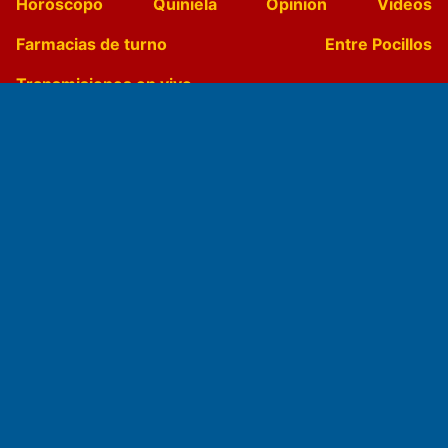
Horóscopo
Quiniela
Opinion
Videos
Farmacias de turno
Entre Pocillos
Transmisiones en vivo
El Diario de Papel en DIGITAL
Fundado por el
Doctor Antonio Nemesio
Primera edición: Domingo 3 de Mayo de 1992