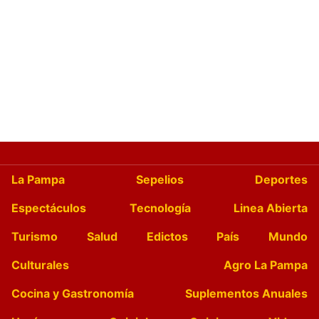
La Pampa
Sepelios
Deportes
Espectáculos
Tecnología
Linea Abierta
Turismo
Salud
Edictos
País
Mundo
Culturales
Agro La Pampa
Cocina y Gastronomía
Suplementos Anuales