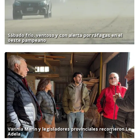
Sábado frío, ventoso y con alerta por ráfagas en el
oeste pampeano
Varinia Marín y legisladores provinciales recorrieron La
Adela