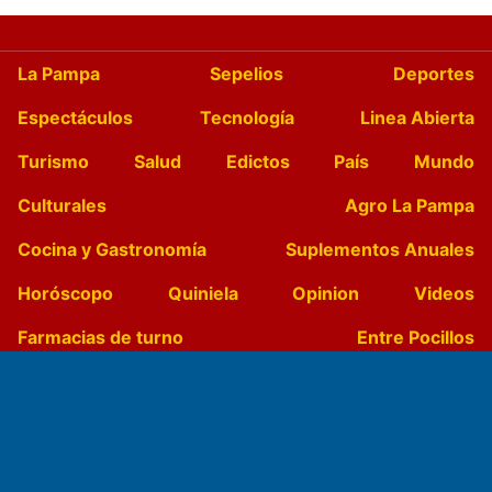
La Pampa
Sepelios
Deportes
Espectáculos
Tecnología
Linea Abierta
Turismo
Salud
Edictos
País
Mundo
Culturales
Agro La Pampa
Cocina y Gastronomía
Suplementos Anuales
Horóscopo
Quiniela
Opinion
Videos
Farmacias de turno
Entre Pocillos
Transmisiones en vivo
El Diario de Papel en DIGITAL