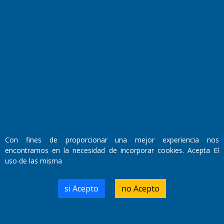
Fundado por el
Doctor Antonio Nemesio
Primera edición: Domingo 3 de Mayo de 1992
Miembro de ADIRA,ADEPA y CPPAL
Con fines de proporcionar una mejor experiencia nos
Propietario: El Diario SRL
encontramos en la necesidad de incorporar cookies. Acepta El
Director Periodístico:
uso de las misma
Walter René Goñi
si Acepto
no Acepto
Domicilio Legal: José Ingenieros 855,
Santa Rosa, La Pampa.
Número de Registro DNDA: