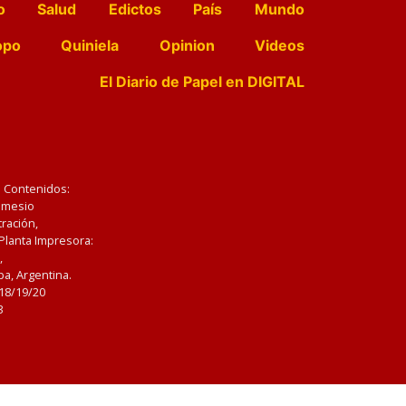
o
Salud
Edictos
País
Mundo
opo
Quiniela
Opinion
Videos
El Diario de Papel en DIGITAL
e Contenidos:
Nemesio
ración,
 Planta Impresora:
,
a, Argentina.
/18/19/20
3