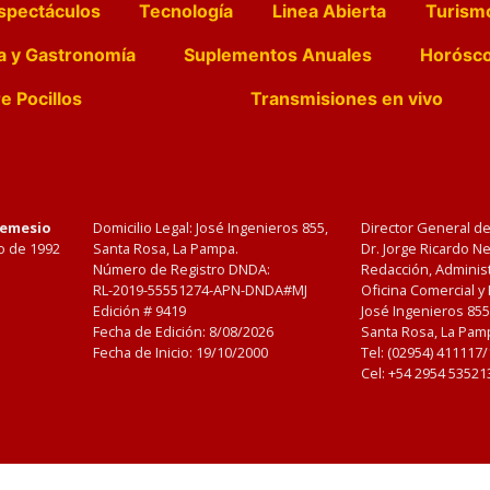
spectáculos
Tecnología
Linea Abierta
Turism
a y Gastronomía
Suplementos Anuales
Horósc
e Pocillos
Transmisiones en vivo
Nemesio
Domicilio Legal: José Ingenieros 855,
Director General d
o de 1992
Santa Rosa, La Pampa.
Dr. Jorge Ricardo 
Número de Registro DNDA:
Redacción, Administ
RL-2019-55551274-APN-DNDA#MJ
Oficina Comercial y
Edición #
9419
José Ingenieros 855
Fecha de Edición:
8/08/2026
Santa Rosa, La Pamp
Fecha de Inicio: 19/10/2000
Tel: (02954) 411117
Cel: +54 2954 53521