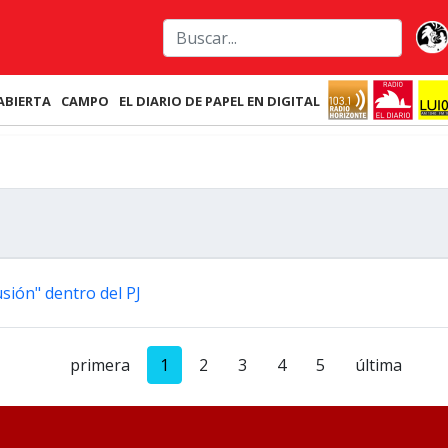
ABIERTA
CAMPO
EL DIARIO DE PAPEL EN DIGITAL
usión" dentro del PJ
primera
1
2
3
4
5
última