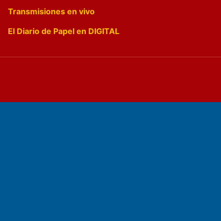
Transmisiones en vivo
El Diario de Papel en DIGITAL
Fundado por el
Doctor Antonio Nemesio
Primera edición: Domingo 3 de Mayo de 1992
Miembro de ADIRA,ADEPA y CPPAL
Propietario: El Diario SRL
Director Periodístico: