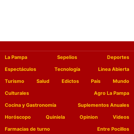
La Pampa
Sepelios
Deportes
Espectáculos
Tecnología
Linea Abierta
Turismo
Salud
Edictos
País
Mundo
Culturales
Agro La Pampa
Cocina y Gastronomía
Suplementos Anuales
Horóscopo
Quiniela
Opinion
Videos
Farmacias de turno
Entre Pocillos