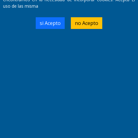
uso de las misma
Domicilio Legal: José Ingenieros 855,
si Acepto
no Acepto
Santa Rosa, La Pampa.
Número de Registro DNDA:
RL-2019-55551274-APN-DNDA#MJ
Edición #
9417
Fecha de Edición:
6/08/2026
Fecha de Inicio: 19/10/2000
Director General de Contenidos:
Dr. Jorge Ricardo Nemesio
Redacción, Administración,
Oficina Comercial y Planta Impresora:
José Ingenieros 855,
Santa Rosa, La Pampa, Argentina.
Tel: (02954) 411117/18/19/20
Cel: +54 2954 535213