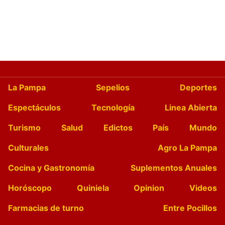
La Pampa
Sepelios
Deportes
Espectáculos
Tecnología
Linea Abierta
Turismo
Salud
Edictos
País
Mundo
Culturales
Agro La Pampa
Cocina y Gastronomía
Suplementos Anuales
Horóscopo
Quiniela
Opinion
Videos
Farmacias de turno
Entre Pocillos